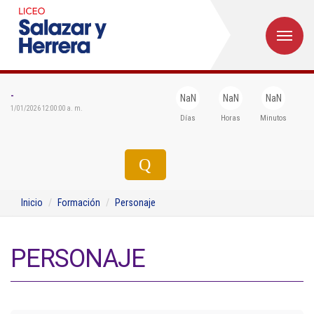
M
Inicio
Institucional
-
NaN
NaN
NaN
1/01/2026 12:00:00 a. m.
Días
Horas
Minutos
Egresados
Formación
Admisiones
Inicio
Formación
Personaje
Departamentos
Extensión
PERSONAJE
Bienestar
Biblioteca