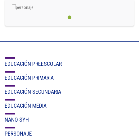
Circulares
Académico
Padres
Egresados
EDUCACIÓN PREESCOLAR
Pagos
EDUCACIÓN PRIMARIA
PQRSF
EDUCACIÓN SECUNDARIA
EDUCACIÓN MEDIA
Comunícate con nosotros
NANO SYH
Línea de Atención al Cliente
+574 460 07 07
PERSONAJE