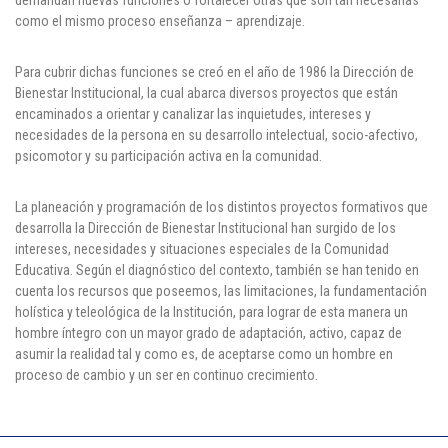
demandan nuevas funciones o fortalecer otras que son tan necesarias
Cl 42 C 86-17
como el mismo proceso enseñanza – aprendizaje.
Medellín - Colombia - Suramérica
Para cubrir dichas funciones se creó en el año de 1986 la Dirección de
Bienestar Institucional, la cual abarca diversos proyectos que están
encaminados a orientar y canalizar las inquietudes, intereses y
Denuncia de Corrupción y Sobornos
necesidades de la persona en su desarrollo intelectual, socio-afectivo,
psicomotor y su participación activa en la comunidad.
La planeación y programación de los distintos proyectos formativos que
desarrolla la Dirección de Bienestar Institucional han surgido de los
intereses, necesidades y situaciones especiales de la Comunidad
Educativa. Según el diagnóstico del contexto, también se han tenido en
cuenta los recursos que poseemos, las limitaciones, la fundamentación
holística y teleológica de la Institución, para lograr de esta manera un
hombre íntegro con un mayor grado de adaptación, activo, capaz de
asumir la realidad tal y como es, de aceptarse como un hombre en
proceso de cambio y un ser en continuo crecimiento.