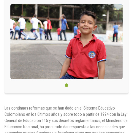
Circulares
Académico
Padres
Egresados
Pagos
PQRSF
Comunícate con nosotros
Las continuas reformas que se han dado en el Sistema Educativo
Colombiano en los últimos años y sobre todo a partir de 1994 con la Ley
Línea de Atención al Cliente
General de Educación 115 y sus decretos reglamentarios, el Ministerio de
+574 460 07 07
Educación Nacional, ha procurado dar respuesta a las necesidades que