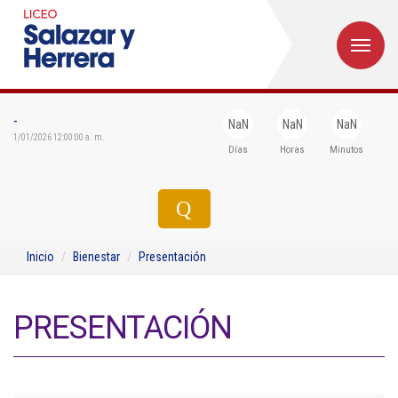
M
Inicio
Institucional
-
NaN
NaN
NaN
1/01/2026 12:00:00 a. m.
Días
Horas
Minutos
Egresados
Formación
Admisiones
Inicio
Bienestar
Presentación
Departamentos
Extensión
PRESENTACIÓN
Bienestar
Biblioteca