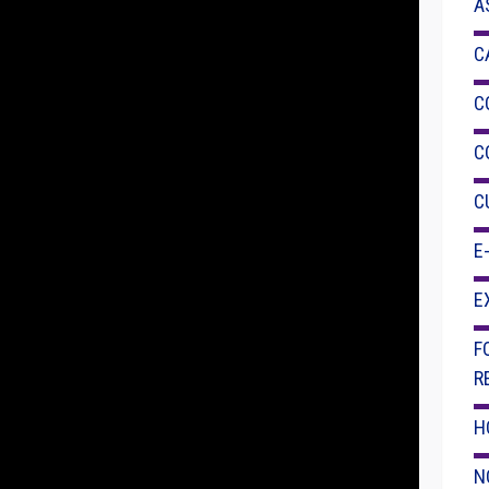
A
C
C
C
C
E
E
F
R
H
N