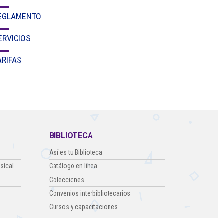
Cl 42 C 86-17
EGLAMENTO
Medellín - Colombia - Suramérica
ERVICIOS
Denuncia de Corrupción y Sobornos
ARIFAS
BIBLIOTECA
Así es tu Biblioteca
sical
Catálogo en línea
Colecciones
Convenios interbibliotecarios
Cursos y capacitaciones