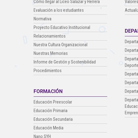
Cómo llegar al Liceo Salazar y Herrera
Valores
Evaluación a los estudiantes
Actuali
Normativa
Proyecto Educativo Institucional
DEPA
Relacionamientos
Departa
Nuestra Cultura Organizacional
Departa
Nuestras Memorias
Departa
Informe de Gestión y Sostenibilidad
Deporte
Procedimientos
Depart
Depart
FORMACIÓN
Depart
Departa
Educación Preescolar
Educaci
Educación Primaria
Empren
Educación Secundaria
Educación Media
Nano SYH