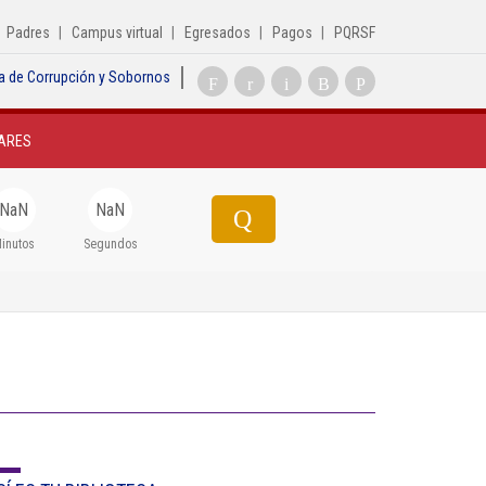
Padres
Campus virtual
Egresados
Pagos
PQRSF
a de Corrupción y Sobornos
Inicio
ARES
Institucional
Egresados
NaN
NaN
Formación
inutos
Segundos
Admisiones
Departamentos
Extensión
Bienestar
Biblioteca