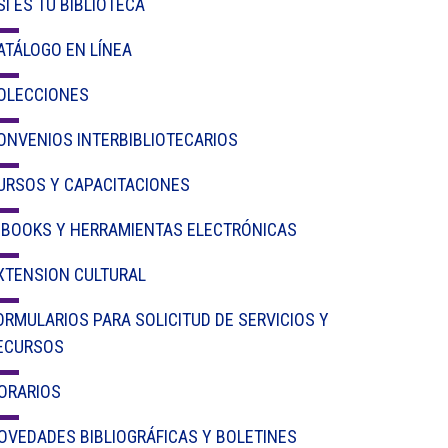
SÍ ES TU BIBLIOTECA
Circulares
ATÁLOGO EN LÍNEA
Académico
OLECCIONES
Padres
ONVENIOS INTERBIBLIOTECARIOS
Egresados
URSOS Y CAPACITACIONES
Pagos
-BOOKS Y HERRAMIENTAS ELECTRÓNICAS
PQRSF
XTENSION CULTURAL
ORMULARIOS PARA SOLICITUD DE SERVICIOS Y
Comunícate con nosotros
ECURSOS
Línea de Atención al Cliente
ORARIOS
+574 460 07 07
OVEDADES BIBLIOGRÁFICAS Y BOLETINES