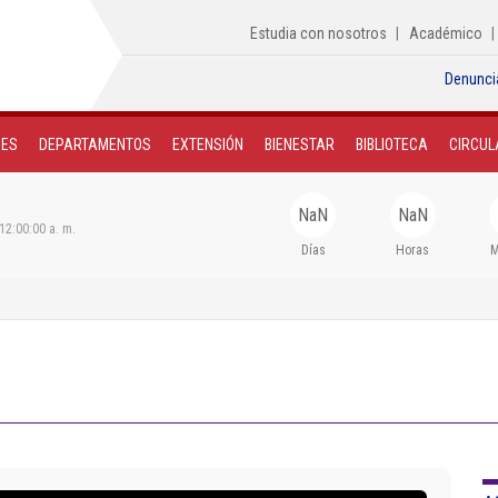
Estudia con nosotros
Académico
Denunci
NES
DEPARTAMENTOS
EXTENSIÓN
BIENESTAR
BIBLIOTECA
CIRCUL
NaN
NaN
12:00:00 a. m.
Días
Horas
M