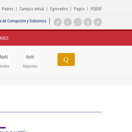
Padres
Campus virtual
Egresados
Pagos
PQRSF
a de Corrupción y Sobornos
Inicio
ARES
Institucional
Egresados
NaN
NaN
Formación
inutos
Segundos
Admisiones
Departamentos
Extensión
Bienestar
Biblioteca