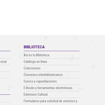
Cl 42 C 86-17
Medellín - Colombia - Suramérica
Denuncia de Corrupción y Sobornos
BIBLIOTECA
Así es tu Biblioteca
sical
Catálogo en línea
Colecciones
Convenios interbibliotecarios
Cursos y capacitaciones
E-Books y herramientas electrónicas
Extension Cultural
Formularios para solicitud de servicios y