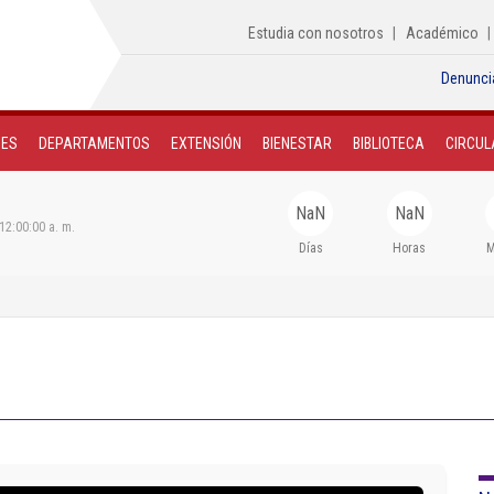
Estudia con nosotros
Académico
Denunci
NES
DEPARTAMENTOS
EXTENSIÓN
BIENESTAR
BIBLIOTECA
CIRCUL
NaN
NaN
12:00:00 a. m.
Días
Horas
M