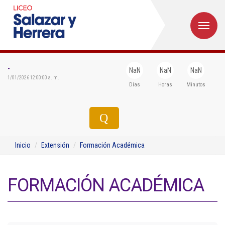
M
Inicio
Institucional
-
NaN
NaN
NaN
1/01/2026 12:00:00 a. m.
Días
Horas
Minutos
Egresados
Formación
Admisiones
Inicio
Extensión
Formación Académica
Departamentos
Extensión
FORMACIÓN ACADÉMICA
Bienestar
Biblioteca