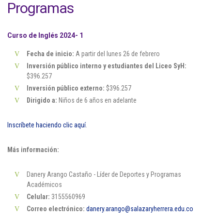
Programas
Cl 42 C 86-17
Medellín - Colombia - Suramérica
Curso de Inglés 2024- 1
Fecha de inicio:
A partir del lunes 26 de febrero
Denuncia de Corrupción y Sobornos
Inversión público interno y estudiantes del Liceo SyH:
$396.257
Inversión público externo:
$396.257
Dirigido a:
Niños de 6 años en adelante
Inscríbete haciendo clic aquí
.
Más información:
Danery Arango Castaño - Líder de Deportes y Programas
Académicos
Celular:
3155560969
Correo electrónico:
danery.arango@salazaryherrera.edu.co