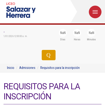
M
Inicio
Institucional
-
NaN
NaN
NaN
1/01/2026 12:00:00 a. m.
Días
Horas
Minutos
Egresados
Formación
Admisiones
Inicio
Admisiones
Requisitos para la inscripción
Departamentos
Extensión
REQUISITOS PARA LA
Bienestar
INSCRIPCIÓN
Biblioteca