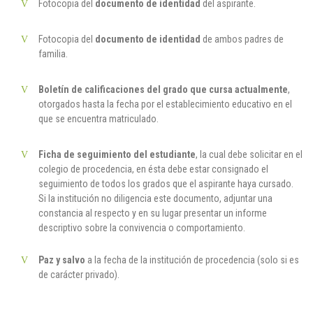
Fotocopia del
documento de identidad
del aspirante.
Cl 42 C 86-17
Fotocopia del
documento de identidad
de ambos padres de
Medellín - Colombia - Suramérica
familia.
Denuncia de Corrupción y Sobornos
Boletín de calificaciones del grado que cursa actualmente
,
otorgados hasta la fecha por el establecimiento educativo en el
que se encuentra matriculado.
Ficha de seguimiento del estudiante
, la cual debe solicitar en el
colegio de procedencia, en ésta debe estar consignado el
seguimiento de todos los grados que el aspirante haya cursado.
Si la institución no diligencia este documento, adjuntar una
constancia al respecto y en su lugar presentar un informe
descriptivo sobre la convivencia o comportamiento.
Paz y salvo
a la fecha de la institución de procedencia (solo si es
de carácter privado).