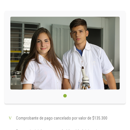
Circulares
Académico
Padres
Egresados
Pagos
PQRSF
Comunícate con nosotros
Línea de Atención al Cliente
Comprobante de pago cancelado por valor de $135.300
+574 460 07 07